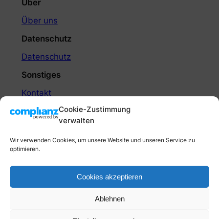
Über
Über uns
Datenschutz
Datenschutz
Sonstiges
Kontakt
Barrierefreiheit Erklärung
Cookie-Zustimmung
verwalten
Social
Facebook
Wir verwenden Cookies, um unsere Website und unseren Service zu
optimieren.
Linkedin
Twitter/X
Cookiebanner
Impressum
Cookies akzeptieren
Ablehnen
Gestaltet mit
WordPress